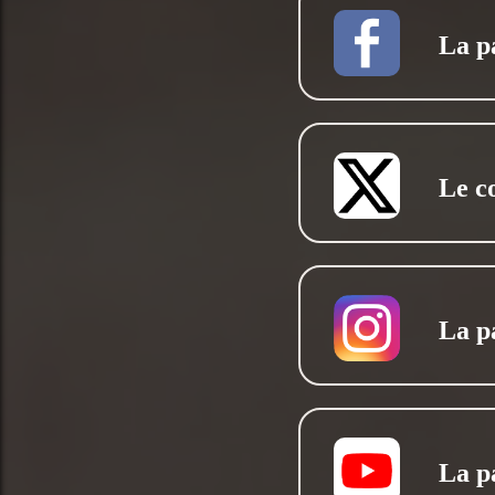
La p
Le c
La p
La p