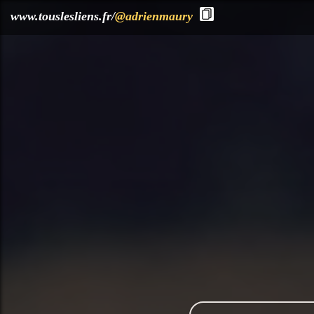
?>
www.touslesliens.fr/
@adrienmaury