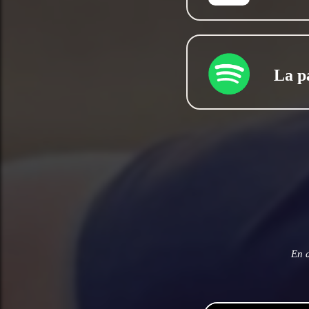
La p
En 