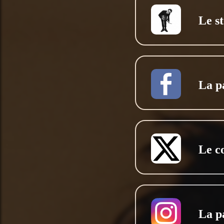
Le s
La p
Le c
La p