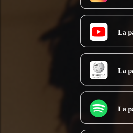
La p
La p
La p