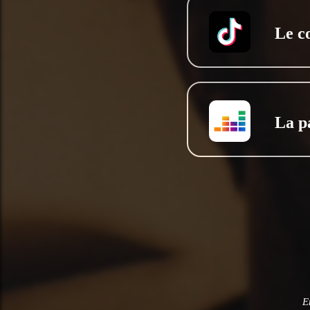
Le c
La p
E