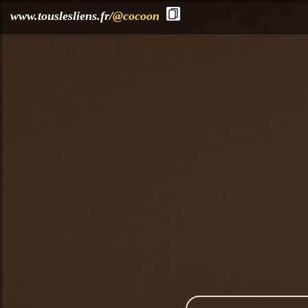
?>
www.touslesliens.fr/
@cocoon