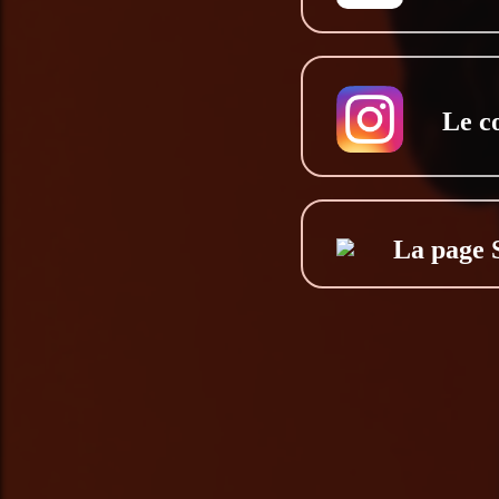
Le c
La page 