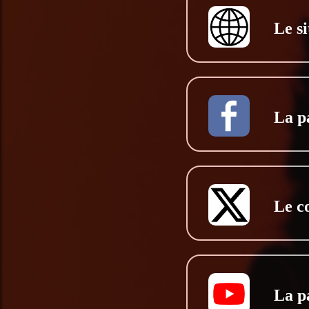
Le si
La p
Le c
La p