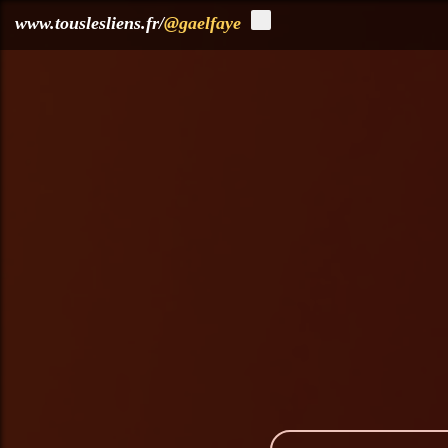
?>
www.touslesliens.fr/
@gaelfaye