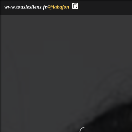
?>
www.touslesliens.fr/
@labajon