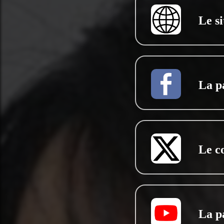
Le si
La p
Le c
La p