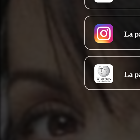
La p
La p