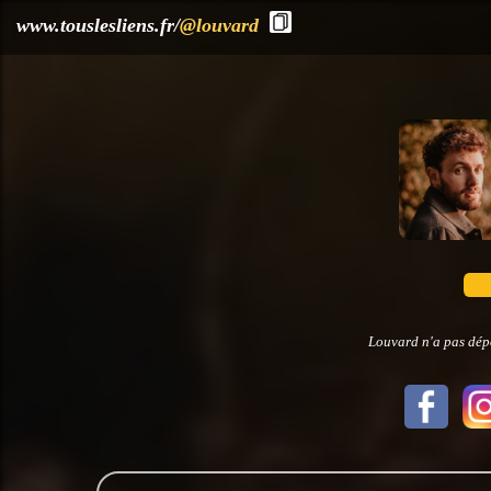
?>
www.touslesliens.fr/
@louvard
Louvard n'a pas dépo