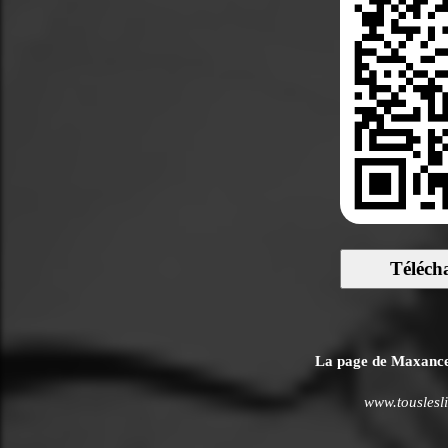
Téléch
La page de Maxance L
www.touslesl