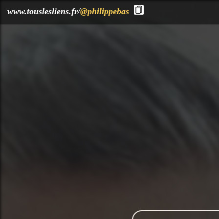
?>
www.touslesliens.fr/
@philippebas