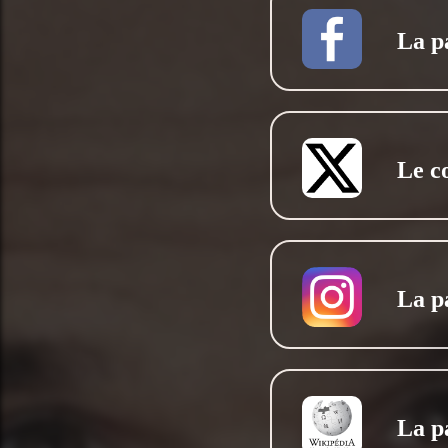
La p
Le c
La p
La p