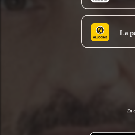
La p
En a