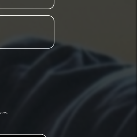
iens.