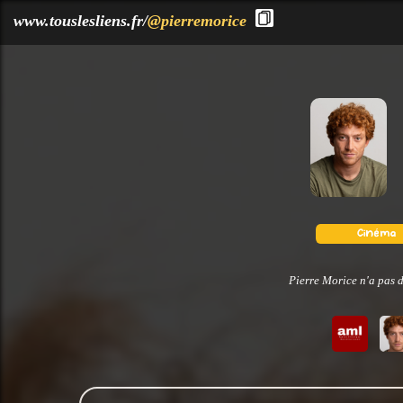
?>
www.touslesliens.fr/
@pierremorice
Pierre Morice n'a pas d