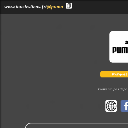
?>
www.touslesliens.fr/
@puma
Puma n'a pas dépos