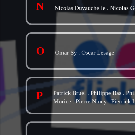
N
Nicolas Duvauchelle
.
Nicolas G
O
Omar Sy
.
Oscar Lesage
P
Patrick Bruel
.
Philippe Bas
.
Phi
Morice
.
Pierre Niney
.
Pierrick L