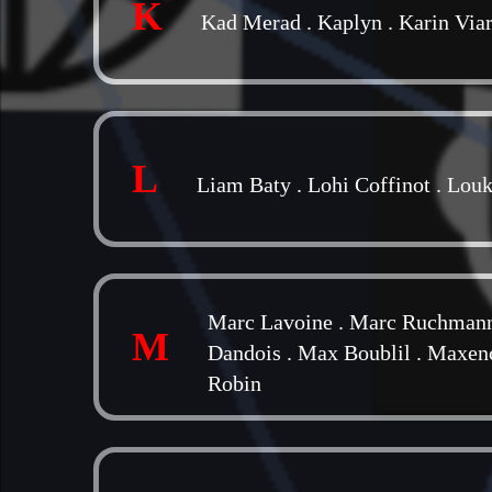
K
Kad Merad
.
Kaplyn
.
Karin Via
L
Liam Baty
.
Lohi Coffinot
.
Louk
Marc Lavoine
.
Marc Ruchman
M
Dandois
.
Max Boublil
.
Maxen
Robin