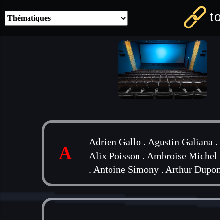
t
Adrien Gallo
.
Agustin Galiana
.
A
Alix Poisson
.
Ambroise Michel
.
Antoine Simony
.
Arthur Dupon