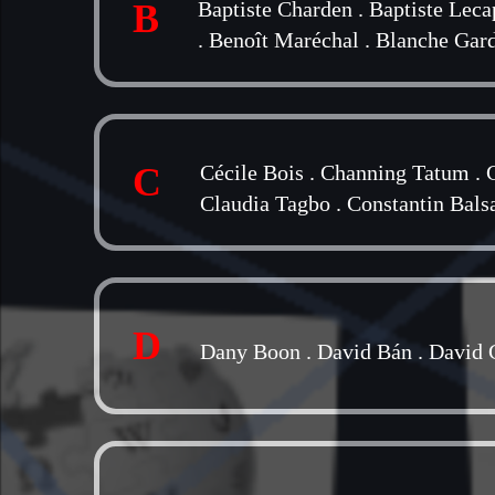
B
Baptiste Charden
.
Baptiste Leca
.
Benoît Maréchal
.
Blanche Gar
C
Cécile Bois
.
Channing Tatum
.
Claudia Tagbo
.
Constantin Bals
D
Dany Boon
.
David Bán
.
David 