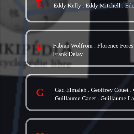
E
Eddy Kelly
.
Eddy Mitchell
.
Edo
F
Fabian Wolfrom
.
Florence Fores
Frank Delay
G
Gad Elmaleh
.
Geoffrey Couët
.
Guillaume Canet
.
Guillaume L