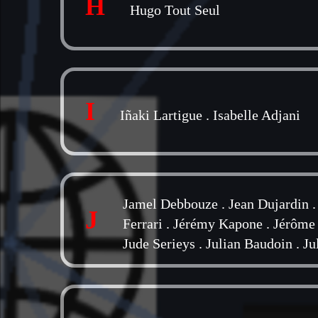
H
Hugo Tout Seul
I
Iñaki Lartigue
.
Isabelle Adjani
Jamel Debbouze
.
Jean Dujardin
J
Ferrari
.
Jérémy Kapone
.
Jérôme
Jude Serieys
.
Julian Baudoin
.
Ju