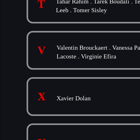
T
Tahar Rahim
.
Tarek Boudali
.
Te
Leeb
.
Tomer Sisley
V
Valentin Brouckaert
.
Vanessa Pa
Lacoste
.
Virginie Efira
X
Xavier Dolan