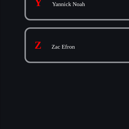
Y
Yannick Noah
Z
Zac Efron