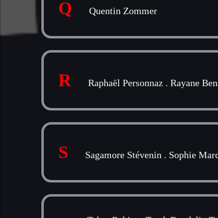
Q
Quentin Zommer
R
Raphaël Personnaz
.
Rayane Bens
S
Sagamore Stévenin
.
Sophie Mar