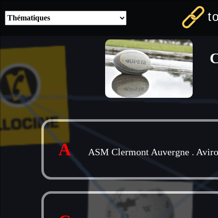
t
C
A
ASM Clermont Auvergne
.
Avir