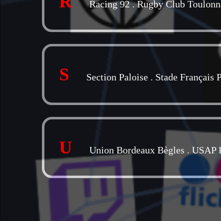
R
Racing 92
.
Rugby Club Toulonn
S
Section Paloise
.
Stade Français P
U
Union Bordeaux Bègles
.
USAP P