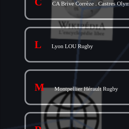
C
CA Brive Corrèze
.
Castres Oly
L
Lyon LOU Rugby
M
Montpellier Hérault Rugby