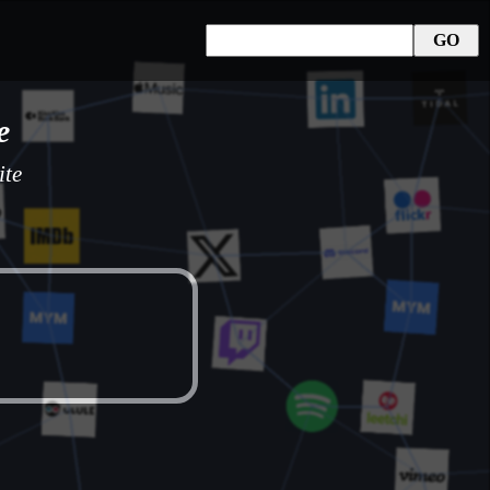
e
ite