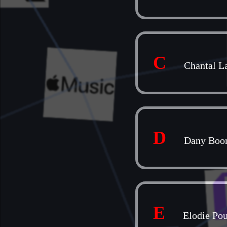
C
Chantal L
D
Dany Boo
E
Elodie Po