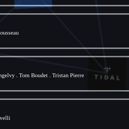
Rousseau
ngelvy
.
Tom Boudet
.
Tristan Pierre
velli