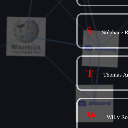
S
Stéphane 
T
Thomas A
W
Willy Ro