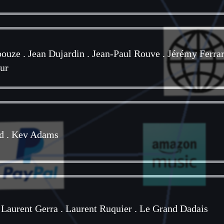
bouze
.
Jean Dujardin
.
Jean-Paul Rouve
.
Jérémy Ferrar
ur
d
.
Kev Adams
.
Laurent Gerra
.
Laurent Ruquier
.
Le Grand Dadais