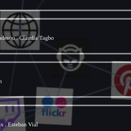
adesou
.
Claudia Tagbo
n
ux
.
Esteban Vial