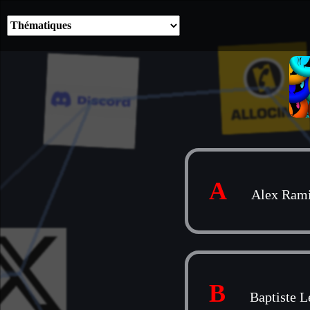
A
Alex Rami
B
Baptiste L