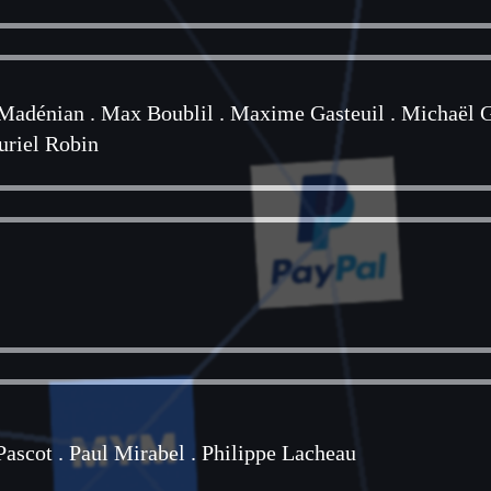
Madénian
.
Max Boublil
.
Maxime Gasteuil
.
Michaël G
riel Robin
Pascot
.
Paul Mirabel
.
Philippe Lacheau