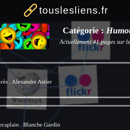
touslesliens.fr
Catégorie :
Humo
Actuellement 41 pages sur le
rès
.
Alexandre Astier
ecaplain
.
Blanche Gardin