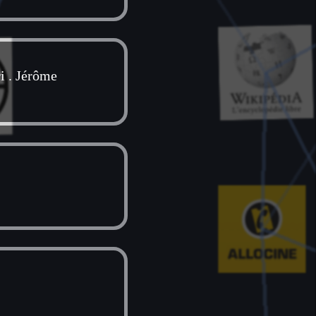
i
.
Jérôme