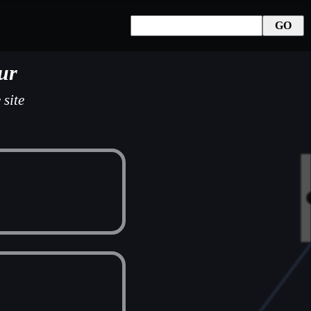
ur
 site