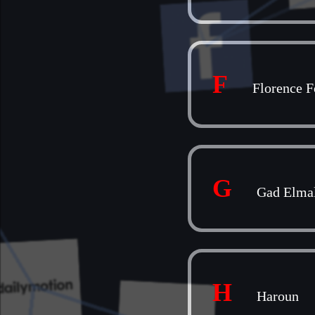
F
Florence F
G
Gad Elma
H
Haroun