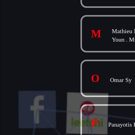
M
Mathieu 
Youn
.
Mu
O
Omar Sy
P
Panayotis 