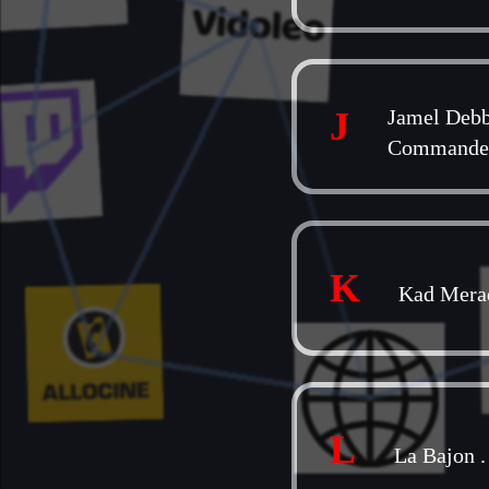
J
Jamel Deb
Commande
K
Kad Mera
L
La Bajon