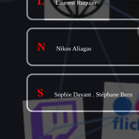
L
Laurent Ruquier
N
Nikos Aliagas
S
Sophie Davant
.
Stéphane Bern