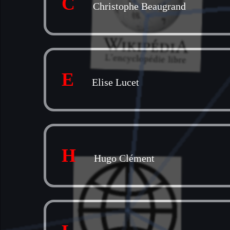
C
Christophe Beaugrand
E
Elise Lucet
H
Hugo Clément