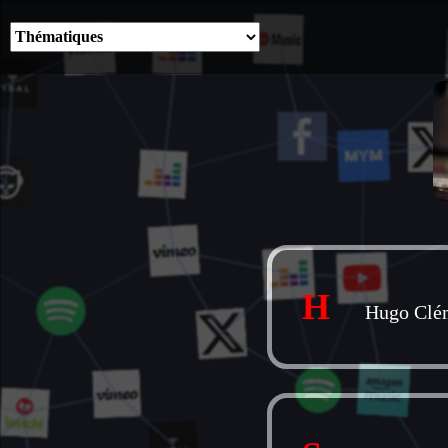
H
Hugo Clé