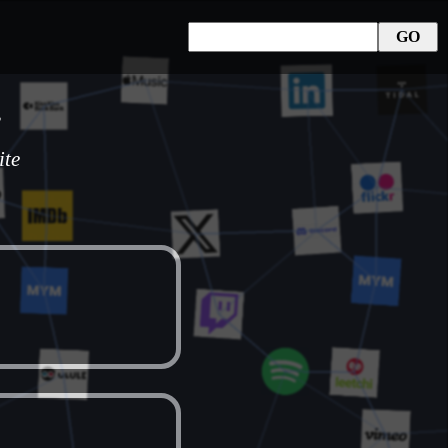
e
ite