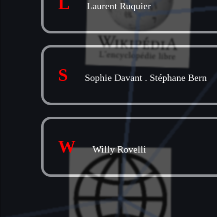
L
Laurent Ruquier
S
Sophie Davant
.
Stéphane Bern
W
Willy Rovelli