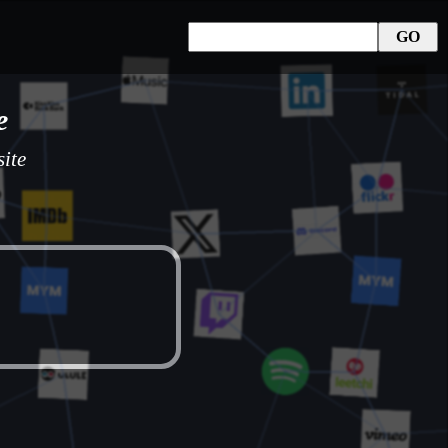
e
site