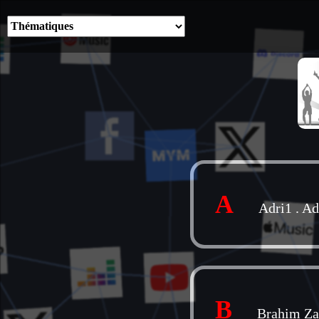
A
Adri1
.
Ad
B
Brahim Za