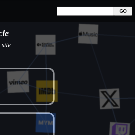
cle
 site