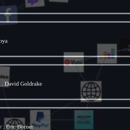
oya
n
.
David Goldrake
y
.
Eric Borner