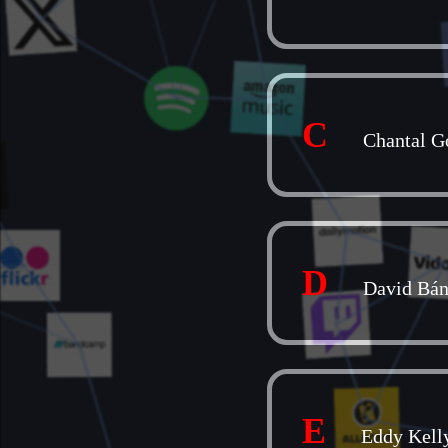
C
Chantal G
D
David Bá
E
Eddy Kell