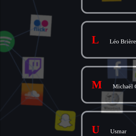
L
Léo Brière
M
Michaël 
U
Usmar