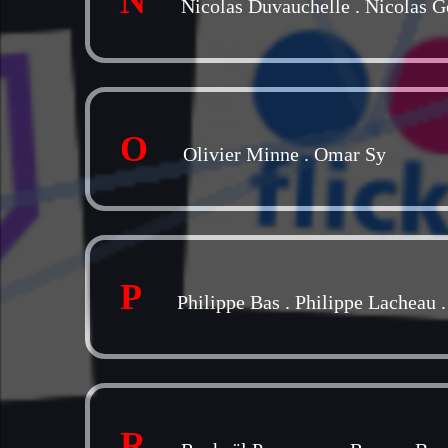
N
Nicolas Duvauchelle
.
Nicolas G
O
Olivier Minne
.
Omar Sy
P
Philippe Bas
.
Philippe Lacheau
R