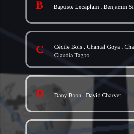
B
Baptiste Lecaplain
.
Benjamin Si
C
Cécile Bois
.
Chantal Goya
.
Cha
Claudia Tagbo
D
Dany Boon
.
David Charvet