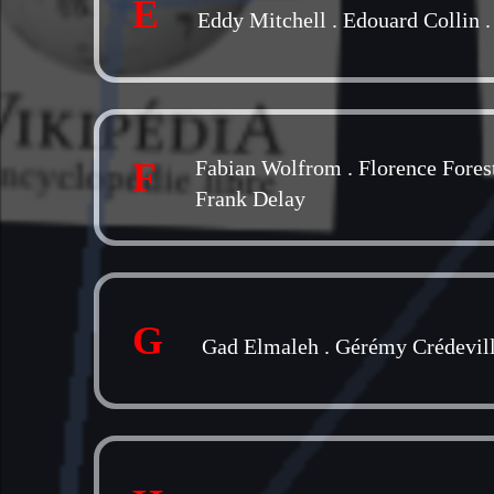
E
Eddy Mitchell
.
Edouard Collin
F
Fabian Wolfrom
.
Florence Fores
Frank Delay
G
Gad Elmaleh
.
Gérémy Crédevil