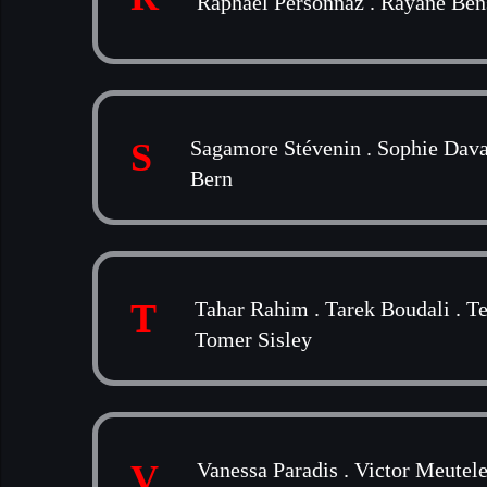
Raphaël Personnaz
.
Rayane Bens
S
Sagamore Stévenin
.
Sophie Dava
Bern
T
Tahar Rahim
.
Tarek Boudali
.
Te
Tomer Sisley
V
Vanessa Paradis
.
Victor Meutele