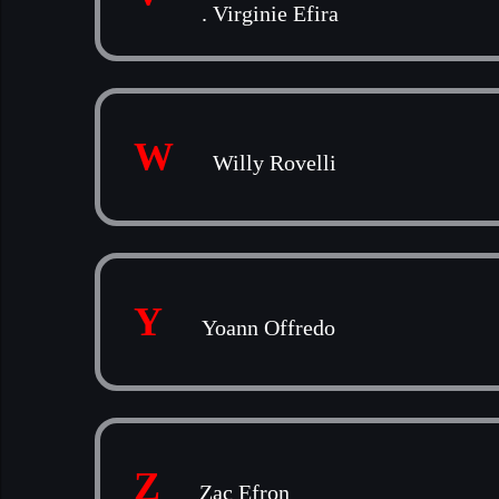
.
Virginie Efira
W
Willy Rovelli
Y
Yoann Offredo
Z
Zac Efron