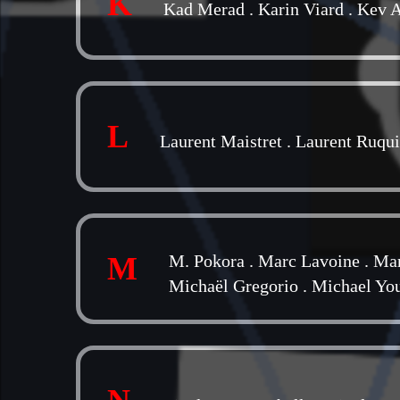
K
Kad Merad
.
Karin Viard
.
Kev 
L
Laurent Maistret
.
Laurent Ruqui
M
M. Pokora
.
Marc Lavoine
.
Mar
Michaël Gregorio
.
Michael Yo