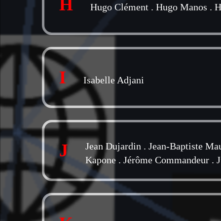
H
Hugo Clément
.
Hugo Manos
.
H
I
Isabelle Adjani
J
Jean Dujardin
.
Jean-Baptiste Ma
Kapone
.
Jérôme Commandeur
.
J