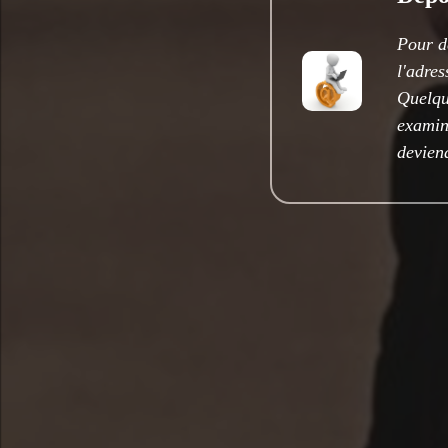
Pour d
l'adre
Quelqu
examine
deviend