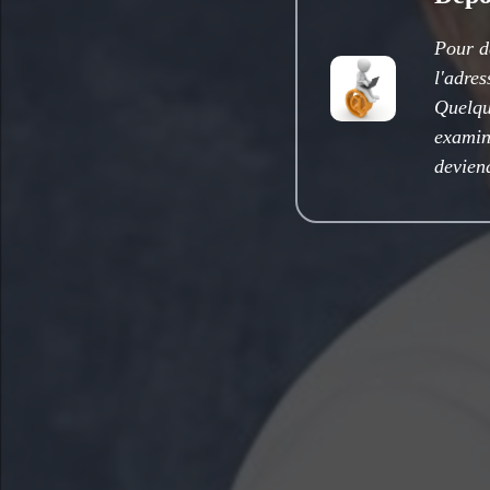
Pour d
l'adre
Quelqu
examine
deviend