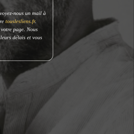
nvoyez-nous un mail à
ire
touslesliens.fr
.
e votre page. Nous
leurs délais et vous