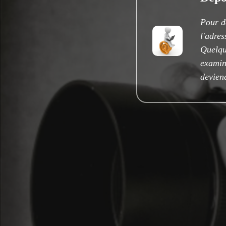
Pour d
l'adre
Quelqu
examine
deviend