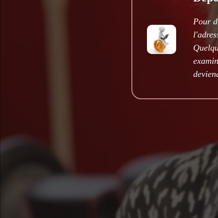
Pour d
l'adre
Quelqu
examine
deviend