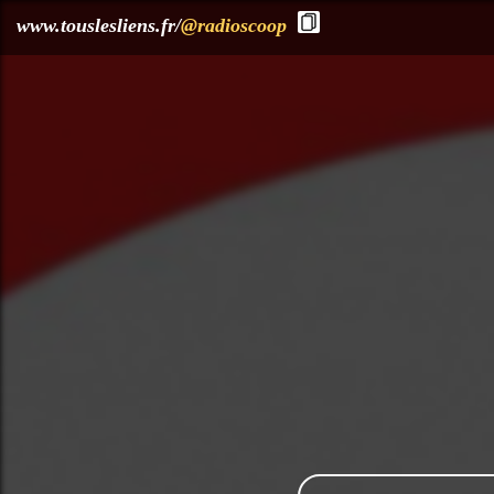
?>
www.touslesliens.fr/
@radioscoop