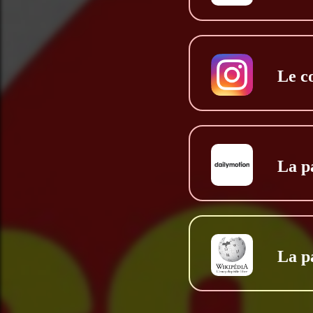
Le c
La p
La p