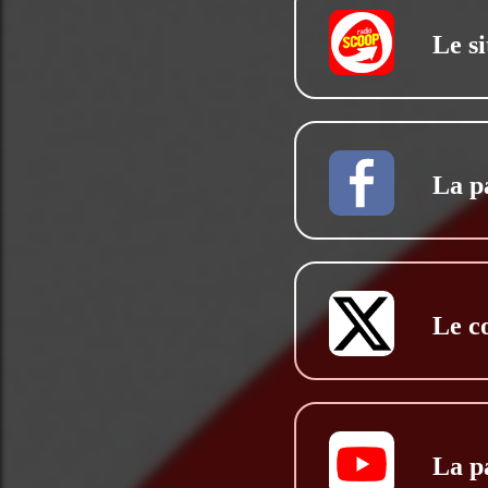
Le si
La p
Le c
La p