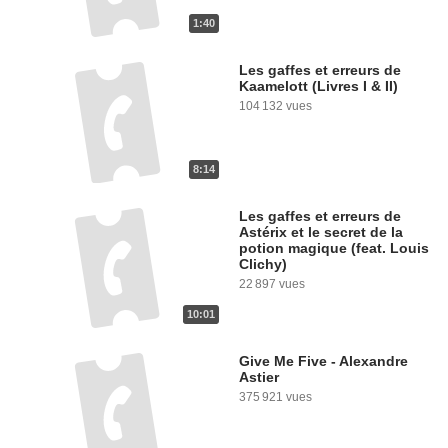
1:40
Les gaffes et erreurs de
Kaamelott (Livres I & II)
104 132 vues
8:14
Les gaffes et erreurs de
Astérix et le secret de la
potion magique (feat. Louis
Clichy)
22 897 vues
10:01
Give Me Five - Alexandre
Astier
375 921 vues