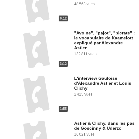
48 563 vues
6:12
"Avoine", "pajot", "picrate" :
le vocabulaire de Kaamelott
expliqué par Alexandre
Astier
132 811 vues
3:12
L'interview Gauloise
d'Alexandre Astier et Louis
Clichy
2 425 vues
1:55
Astier & Clichy, dans les pas
de Goscinny & Uderzo
16 021 vues