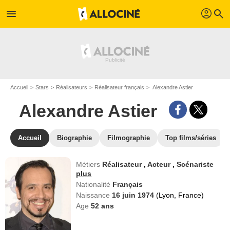
profil
menu
search
Accueil
Stars
Réalisateurs
Réalisateur français
Alexandre Astier
Alexandre Astier
Accueil
Biographie
Filmographie
Top films/séries
Métiers
Réalisateur
,
Acteur
,
Scénariste
plus
Nationalité
Français
Naissance
16 juin 1974
(Lyon, France)
Age
52
ans