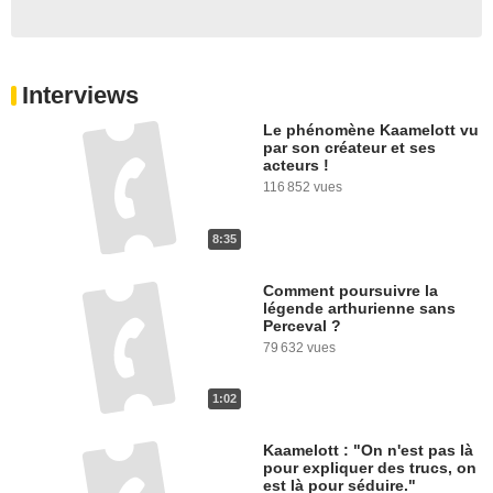
Interviews
Le phénomène Kaamelott vu
par son créateur et ses
acteurs !
116 852 vues
8:35
Comment poursuivre la
légende arthurienne sans
Perceval ?
79 632 vues
1:02
Kaamelott : "On n'est pas là
pour expliquer des trucs, on
est là pour séduire."