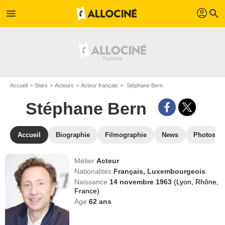
profil
menu
search
Accueil
Stars
Acteurs
Acteur français
Stéphane Bern
Stéphane Bern
Accueil
Biographie
Filmographie
News
Photos
Métier
Acteur
Nationalités
Français,
Luxembourgeois
Naissance
14 novembre 1963
(Lyon, Rhône,
France)
Age
62
ans