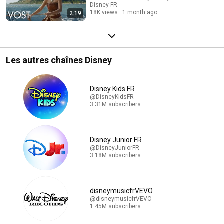
Disney
Disney FR
18K views
1 month ago
2:19
Les autres chaînes Disney
Disney Kids FR
@DisneyKidsFR
3.31M subscribers
Disney Junior FR
@DisneyJuniorFR
3.18M subscribers
disneymusicfrVEVO
@disneymusicfrVEVO
1.45M subscribers