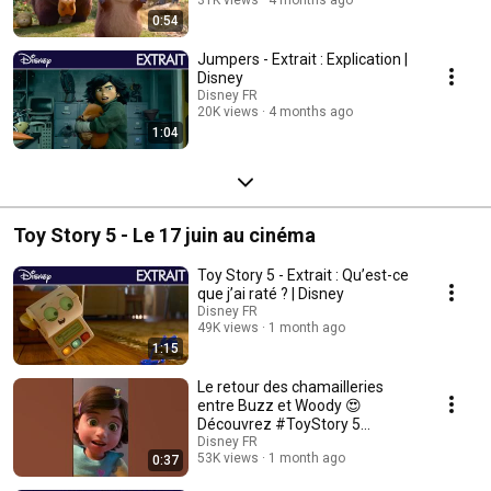
0:54
Jumpers - Extrait : Explication |
Disney
Disney FR
20K views
4 months ago
1:04
Toy Story 5 - Le 17 juin au cinéma
Toy Story 5 - Extrait : Qu’est-ce
que j’ai raté ? | Disney
Disney FR
49K views
1 month ago
1:15
Le retour des chamailleries
entre Buzz et Woody 😍
Découvrez #ToyStory 5
actuellement au cinéma.
Disney FR
53K views
1 month ago
0:37