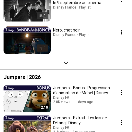
le 9 septembre au cinéma
Disney France · Playlist
1
Nero, chat noir
Disney France · Playlist
1
Jumpers | 2026
Jumpers - Bonus : Progression
d'animation de Mabel | Disney
Disney FR
2.8K views
11 days ago
2:10
Jumpers - Extrait : Les lois de
l'étang | Disney
Disney FR
31K views
4 months ago