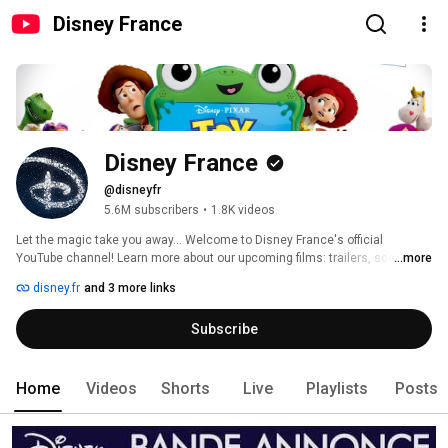
Disney France
Disney France
@disneyfr
5.6M subscribers
•
1.8K videos
Let the magic take you away... Welcome to Disney France's official 
YouTube channel! Learn more about our upcoming films: trailers, scene 
...more
lifts, bonuses and our Classics: songs, clips, features, and much more. 
disney.fr
and 3 more links
Subscribe
Home
Videos
Shorts
Live
Playlists
Posts