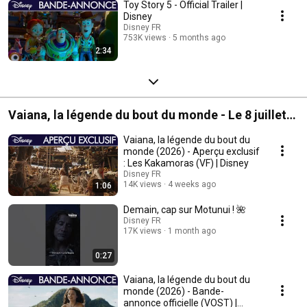
Toy Story 5 - Official Trailer |
Disney
Disney FR
753K views
5 months ago
2:34
Vaiana, la légende du bout du monde - Le 8 juillet
au cinéma
Vaiana, la légende du bout du
monde (2026) - Aperçu exclusif
: Les Kakamoras (VF) | Disney
Disney FR
14K views
4 weeks ago
1:06
Demain, cap sur Motunui ! 🌺
Disney FR
17K views
1 month ago
0:27
Vaiana, la légende du bout du
monde (2026) - Bande-
annonce officielle (VOST) |