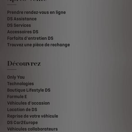
Prendre rendez-vous en ligne
DS Assistance
DS Services
Accessoires DS
Forfaits d'entretien DS
Trouvez une pièce de rechange
Découvrez
Only You
Technologies
Boutique Lifestyle DS
Formule E
Véhicules d'occasion
Location de DS
Reprise de votre véhicule
DS Car2Europe
Véhicules collaborateurs