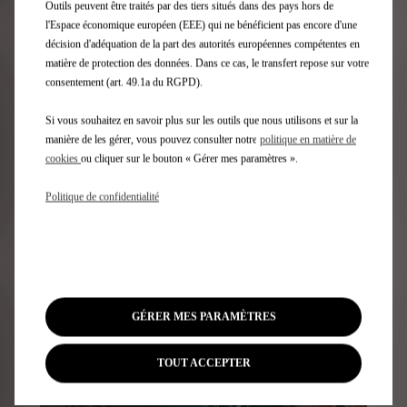
Outils peuvent être traités par des tiers situés dans des pays hors de
l'Espace économique européen (EEE) qui ne bénéficient pas encore d'une
décision d'adéquation de la part des autorités européennes compétentes en
NOTRE GAMME ÉLECTRIFIÉE
matière de protection des données. Dans ce cas, le transfert repose sur votre
consentement (art. 49.1a du RGPD).
Passez en mode zéro émission
et profitez d’une
zéro émission à l'échappement (e
expérience de conduite inédite à bord de nos voitures
Si vous souhaitez en savoir plus sur les outils que nous utilisons et sur la
électriques et véhicules hybrides DS. La technologie
manière de les gérer, vous pouvez consulter notre
politique en matière de
d'électrification E-TENSE est disponible sur chaque
cookies
ou cliquer sur le bouton « Gérer mes paramètres ».
nouveau modèle DS.
Politique de confidentialité
En savoir plus
GÉRER MES PARAMÈTRES
TOUT ACCEPTER