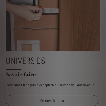
UNIVERS DS
U
Savoir-faire
Co
L'artisanat français d'exception au service de l'automobile.
Lor
poi
En savoir plus