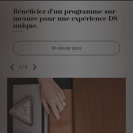
Bénéficiez d'un programme sur-
mesure pour une expérience DS
unique.
En savoir plus
1
/
3
PRÉCÉDENT
SUIVANT