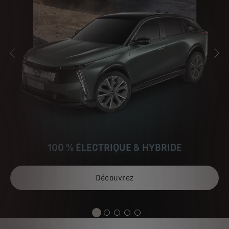
PRÉCÉDENT
SU
100 % ÉLECTRIQUE & HYBRIDE
Découvrez