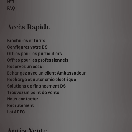
N°7
FAQ
Accès Rapide
Brochures et tarifs
Configurez votre DS
Offres pour les particuliers
Offres pour les professionnels
Réservez un essai
Échangez avec un client Ambassadeur
Recharge et autonomie électrique
Solutions de financement DS
Trouvez un point de vente
Nous contacter
Recrutement
Loi AGEC
Après-Vente