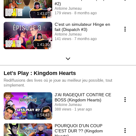
#2)
Antoine Jumeau
179 views
8 months ago
1:43:07
C'est un simulateur Hinge en
fait (Dispatch #3)
Antoine Jumeau
141 views
7 months ago
1:41:30
Let's Play : Kingdom Hearts
Rediffusions des lives où je joue au meilleur jeu possible, tout
simplement.
J'AI RAGEQUIT CONTRE CE
BOSS (Kingdom Hearts)
Antoine Jumeau
388 views
1 year ago
1:54:43
POURQUOI D'UN COUP
C'EST DUR ?? (Kingdom