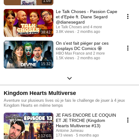
1:05
Le Talk Choses - Passion Cape
et d'Epée ft. Diane Segard
@dianesegard
Le Talk Choses and 4 more
3.8K views
2 months ago
38:42
On s'est fait piéger par ces
cosplays DC Comics 🤩
HBO Max France and 2 more
1.5K views
2 months ago
15:32
Kingdom Hearts Multiverse
Aventure sur plusieurs lives où je fais le challenge de jouer à 4 jeux
Kingdom Hearts en même temps
JE FAIS ENCORE LE COQUIN
ET JE TRICHE (Kingdom
Hearts Multiverse #13)
Antoine Jumeau
173 views
5 months ago
2:12:03