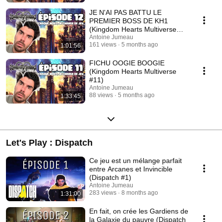
JE N'AI PAS BATTU LE
PREMIER BOSS DE KH1
(Kingdom Hearts Multiverse
#12)
Antoine Jumeau
161 views
5 months ago
1:01:56
FICHU OOGIE BOOGIE
(Kingdom Hearts Multiverse
#11)
Antoine Jumeau
88 views
5 months ago
1:33:45
Let's Play : Dispatch
Ce jeu est un mélange parfait
entre Arcanes et Invincible
(Dispatch #1)
Antoine Jumeau
283 views
8 months ago
1:31:00
En fait, on crée les Gardiens de
la Galaxie du pauvre (Dispatch