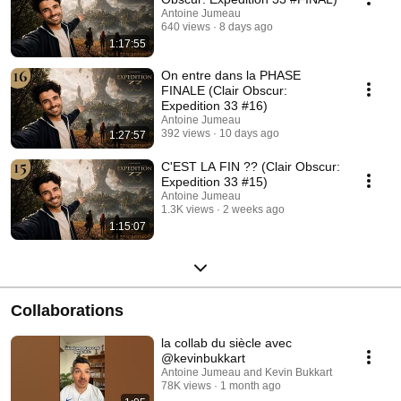
Antoine Jumeau
640 views
8 days ago
1:17:55
On entre dans la PHASE
FINALE (Clair Obscur:
Expedition 33 #16)
Antoine Jumeau
392 views
10 days ago
1:27:57
C'EST LA FIN ?? (Clair Obscur:
Expedition 33 #15)
Antoine Jumeau
1.3K views
2 weeks ago
1:15:07
Collaborations
la collab du siècle avec
@kevinbukkart
Antoine Jumeau and Kevin Bukkart
78K views
1 month ago