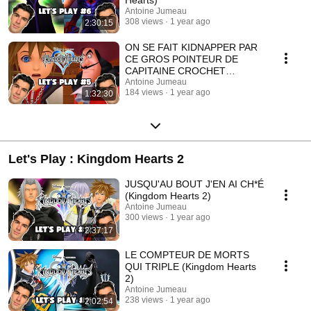
Hearts)
Antoine Jumeau
308 views
1 year ago
2:30:15
ON SE FAIT KIDNAPPER PAR
CE GROS POINTEUR DE
CAPITAINE CROCHET
(Kingdom Hearts)
Antoine Jumeau
184 views
1 year ago
1:32:30
Let's Play : Kingdom Hearts 2
JUSQU'AU BOUT J'EN AI CH*É
(Kingdom Hearts 2)
Antoine Jumeau
300 views
1 year ago
2:37:17
LE COMPTEUR DE MORTS
QUI TRIPLE (Kingdom Hearts
2)
Antoine Jumeau
238 views
1 year ago
2:02:54