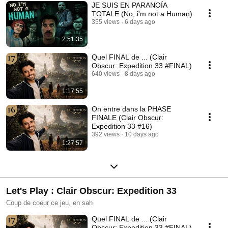
JE SUIS EN PARANOÏA
TOTALE (No, i'm not a Human)
355 views
6 days ago
2:51:35
Quel FINAL de ... (Clair
Obscur: Expedition 33 #FINAL)
640 views
8 days ago
1:17:55
On entre dans la PHASE
FINALE (Clair Obscur:
Expedition 33 #16)
392 views
10 days ago
1:27:57
Let's Play : Clair Obscur: Expedition 33
Coup de coeur ce jeu, en sah
Quel FINAL de ... (Clair
Obscur: Expedition 33 #FINAL)