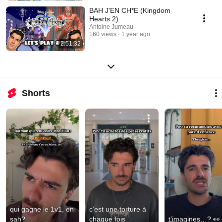
BAH J'EN CH*E (Kingdom
Hearts 2)
Antoine Jumeau
160 views
1 year ago
2:51:32
Shorts
qui gagne le 1v1, en 
c’est une torture à 
sah?
chaque fois
t’imagines…? 👀