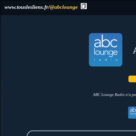
?>
www.touslesliens.fr/
@abclounge
ABC Lounge Radio n'a pas 