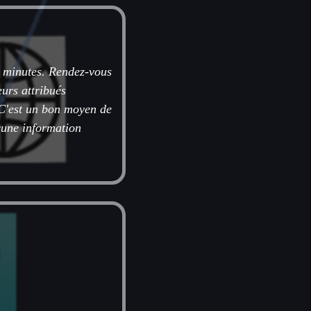
s minutes. Rendez-vous
urs attribués
. C'est un bon moyen de
ucune information