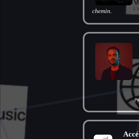
chemin.
Pr
Accéd