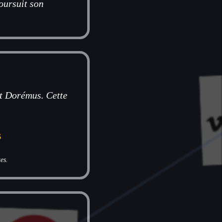
oursuit son
ît Dorémus. Cette
s
es.