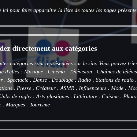
 ici pour faire apparaitre la liste de toutes les pages présentes
dez directement aux catégories
ntes catégories sont représentées sur le site. Vous pouvez trie
ne d'elles :
Musique
.
Cinéma
.
Télévision
.
Chaînes de télévi
r
.
Spectacle
.
Danse
.
Doublage
.
Radio
.
Stations de radio
ations
.
Presse
.
Créateur
.
ASMR
.
Influenceurs
.
Mode
.
Mod
lubs de rugby
.
Arts plastiques
.
Littérature
.
Cuisine
.
Photo
e
.
Marques
.
Tourisme