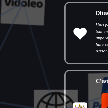
Dite
Vous p
tout e
apparai
faire c
person
C'est