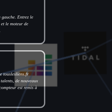
à gauche. Entrez le
 et le moteur de
.
e touslesliens.fr
 talents, de nouveaux
e compteur est remis à