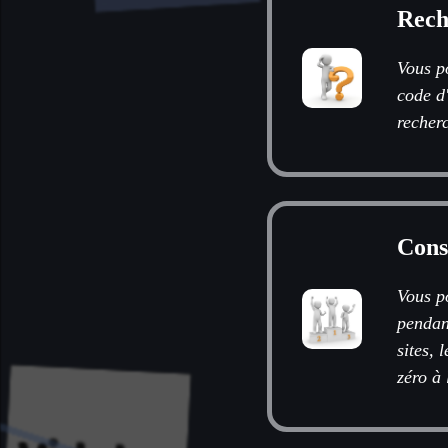
Rech
Vous po
code d
recherc
Consu
Vous po
pendan
sites, 
zéro à 