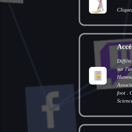
Cliquez
Accé
Différe
sur l'u
Humou
Associ
foot
.
C
Scienc