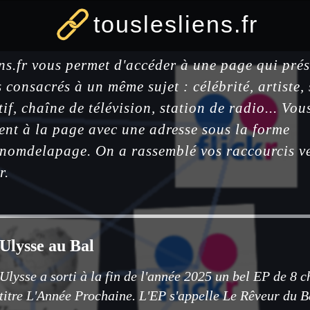
touslesliens.fr
ens.fr vous permet d'accéder à une page qui prés
es consacrés à un même sujet : célébrité, artiste, 
tif, chaîne de télévision, station de radio... Vo
ent à la page avec une adresse sous la forme
@nomdelapage. On a rassemblé vos raccourcis ver
r.
Ulysse au Bal
Ulysse a sorti à la fin de l'année 2025 un bel EP de 8 
titre L'Année Prochaine. L'EP s'appelle Le Rêveur du Ba