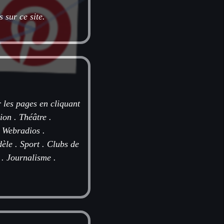
 sur ce site.
r les pages en cliquant
sion
.
Théâtre
.
.
Webradios
.
èle
.
Sport
.
Clubs de
.
Journalisme
.