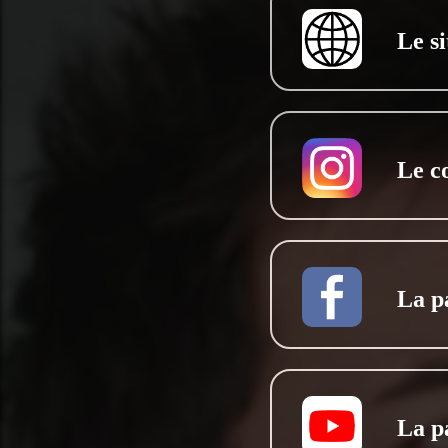
Le si
Le c
La p
La p