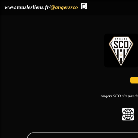
?>
www.touslesliens.fr/
@angerssco
Angers SCO n'a pas dé