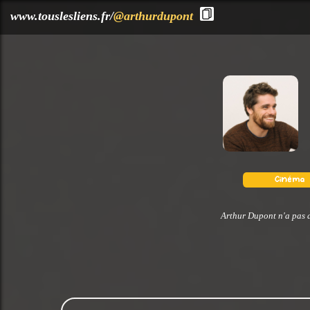
?>
www.touslesliens.fr/
@arthurdupont
Arthur Dupont n'a pas d