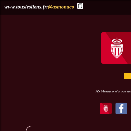
?>
www.touslesliens.fr/
@asmonaco
AS Monaco n'a pas dép