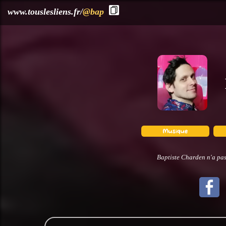
?>
www.touslesliens.fr/
@bap
Baptiste Charden n'a pas