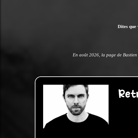
Dites que 
En août 2026, la page de Bastien