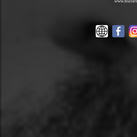
www.tousles