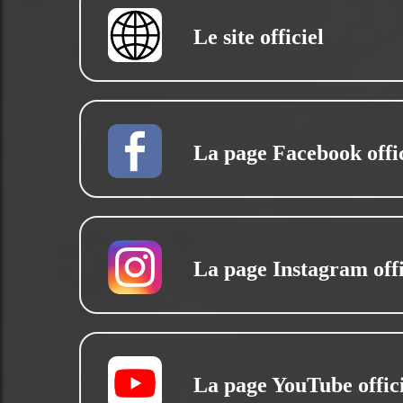
Le site officiel
La page Facebook offic
La page Instagram offi
La page YouTube offici