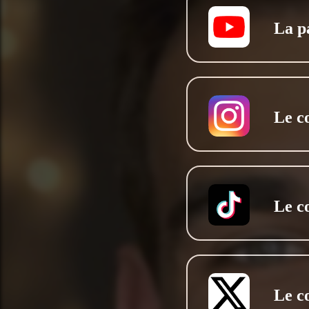
La p
Le c
Le c
Le c