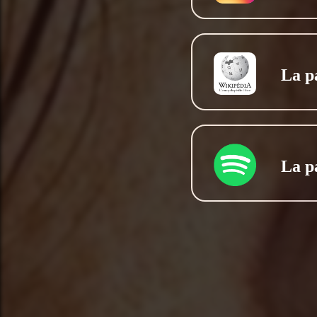
La p
La p