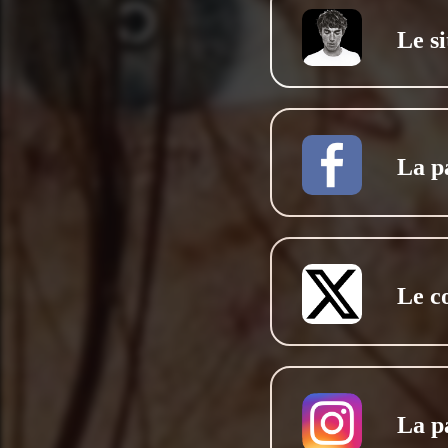
Le si
La p
Le c
La p