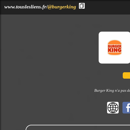
?>
www.touslesliens.fr/
@burgerking
Burger King n'a pas dé