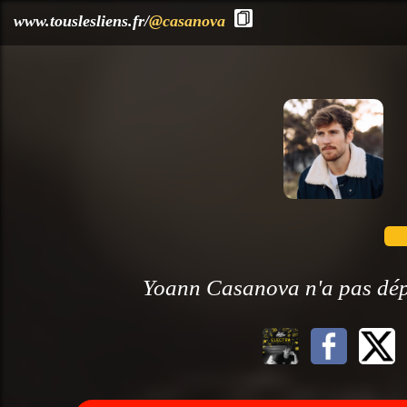
?>
www.touslesliens.fr/
@casanova
Yoann Casanova n'a pas dépo