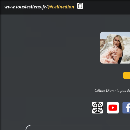
?>
www.touslesliens.fr/
@celinedion
Céline Dion n'a pas dé