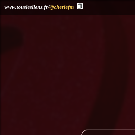
?>
www.touslesliens.fr/
@cheriefm