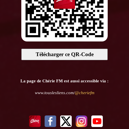
Télécharger ce QR-Code
La page de Chérie FM est aussi accessible via :
www.touslesliens.com/
@cheriefm