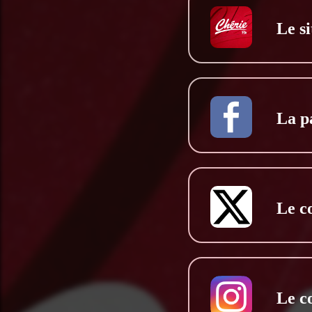
Le si
La p
Le c
Le c