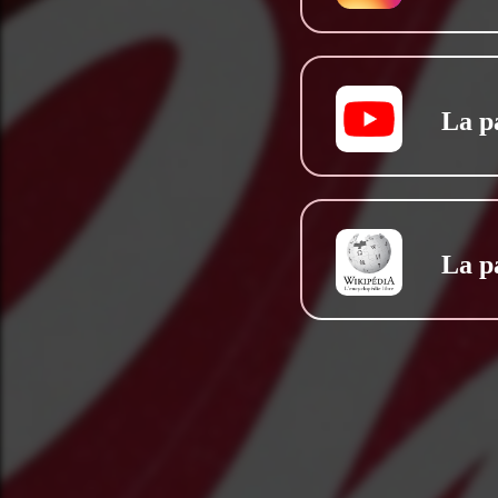
La p
La p