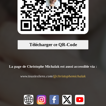
Télécharger ce QR-Code
La page de Christophe Michalak est aussi accessible via :
www.touslesliens.com/
@christophemichalak