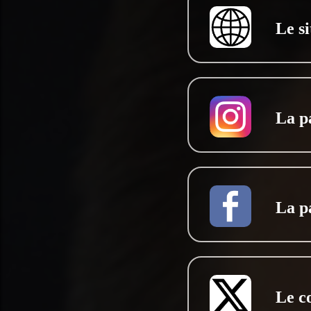
Le si
La p
La p
Le c