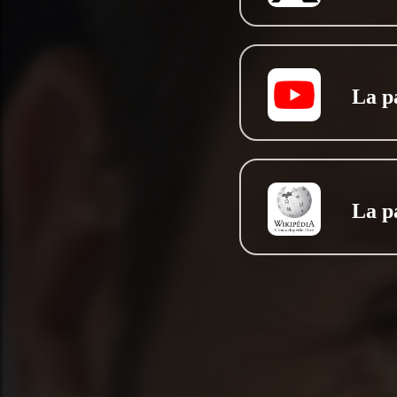
La p
La p