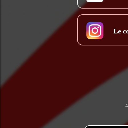
Le c
E