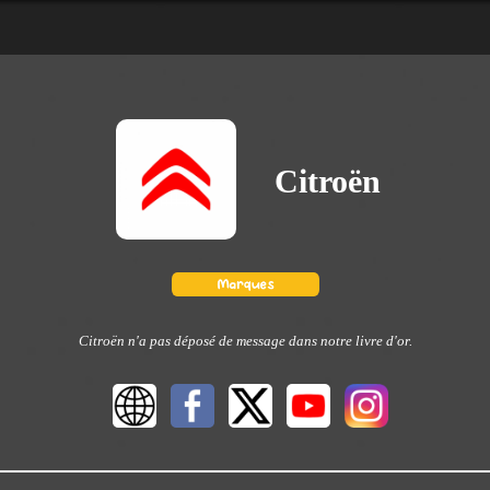
Citroën
Citroën n'a pas déposé de message dans notre livre d'or.