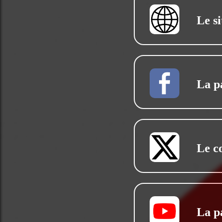
Le si
La p
Le c
La p