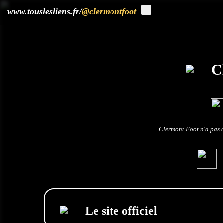
?>
www.touslesliens.fr/
@clermontfoot
C
Clermont Foot n'a pas d
Le site officiel