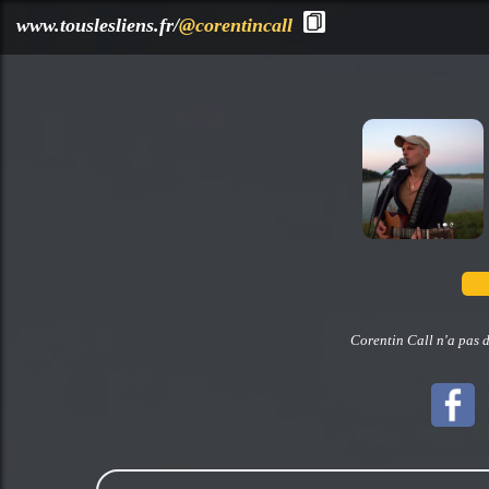
?>
www.touslesliens.fr/
@corentincall
Corentin Call n'a pas d