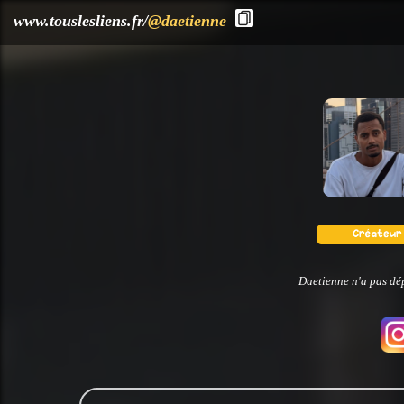
?>
www.touslesliens.fr/
@daetienne
Daetienne n'a pas dép