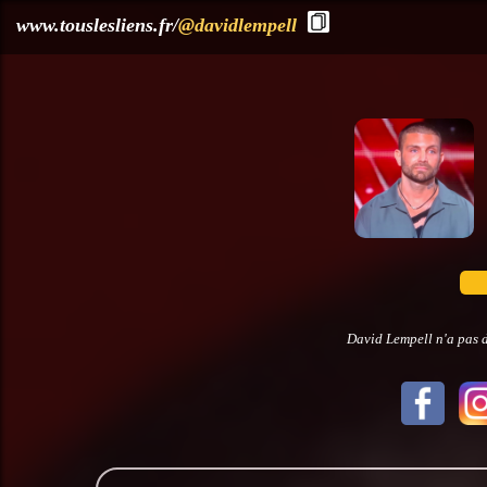
?>
www.touslesliens.fr/
@davidlempell
David Lempell n'a pas d