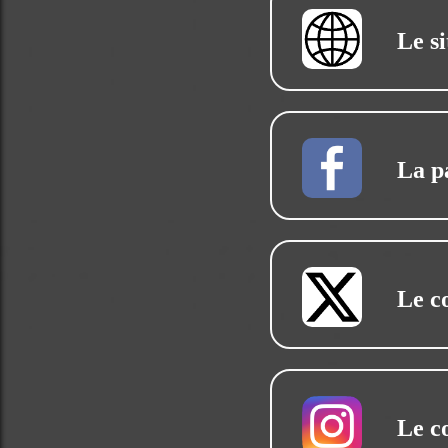
Le si
La p
Le c
Le c